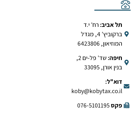
מלאו פרטים ונחזור
תל אביב:
רח' י.ד
אליכם בהקדם
ברקוביץ' 4, מגדל
המוזיאון, 6423806
חיפה:
שד' פל-ים 2,
בנין אורן, 33095
דוא"ל:
koby@kobytax.co.il​
פקס
076-5101195