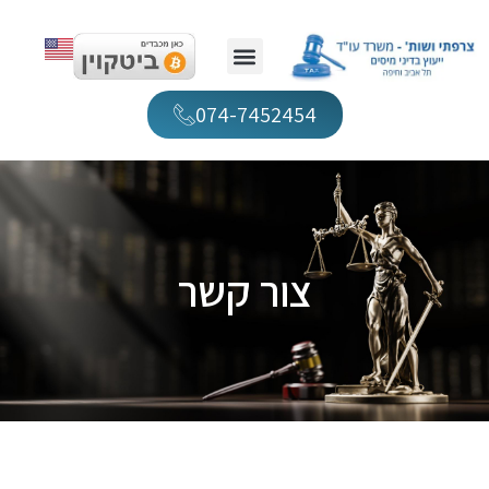
074-7452454
צור קשר